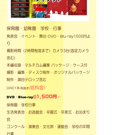
保育園・幼稚園・学校・行事
発表会・イベント・
舞台 DVD・Blu-ray1500
円
よ
り
撮影時間（2時間程度まで）カメ
ラ3台(固定カメラ
含む)
本編収録・マルチカム編集 パッケージ・ケース付
撮影・編集・ディスク制作・オリジナルパッケージ
制
作・演
目テロップ含む
低
料
金!
DISC1本
(税抜
き)
～
@
1,50
0
円
DVD・Blue-ray
保育園・学校行事
生活発表会・お遊戯会・卒園式・卒業
式・お泊まり
会
コンクール・演奏会・文化祭・運動会・学校の年間
行事