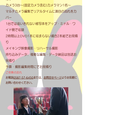
カメラ3台～(固定カメラ含む)カメラマン1名～
マルチカメラ編集でリアルタイムに演目の流れをカ
バー
1台では追いきれない被写体をアップ・ミ
ドル・ワ
イド側で収録
2時間以上DVD1本に収まらない場合2本
組でお見積
り
メイキング映像撮影・リハーサル撮影
持ち込みデータ、複雑な編集・データ納品は別途お
見積り
予算・撮影編集時間にでお見積り
ご依頼の流れ
お電話
0587-57-6450
または、
お問合せページ
よりお気軽に
お問い合わせください。