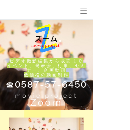
ビデオ撮影編集から販売まで
イベント、発表会、行事、セミ
ナー、企画動画
低価格の動画制作
☎
0587-57-6450
movie project
Zoom