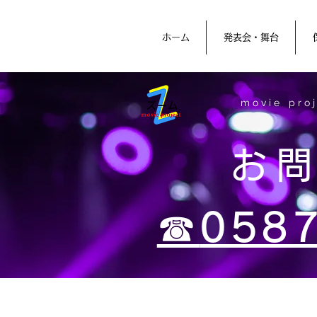
ホーム
発表会・舞台
movie pro
お
☎
058