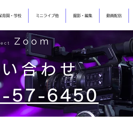
保育園・学校
ミニライブ他
撮影・編集
動画配信
Zoom
ject
問い合わせ
7-57-6450